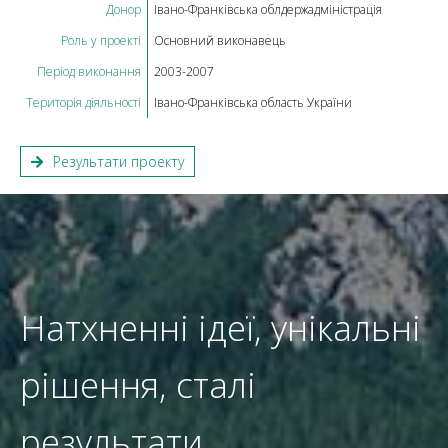
Донор
Івано-Франківська облдержадміністрація
Роль у проекті
Основний виконавець
Період виконання
2003-2007
Територія діяльності
Івано-Франківська область України
Результати проекту
Натхненні ідеї, унікальні
рішення, сталі
результати