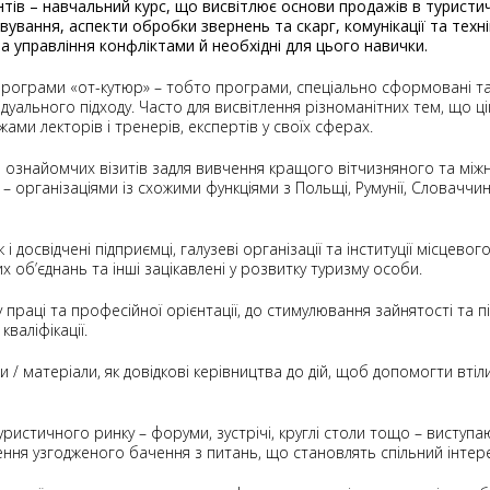
нтів – навчальний курс, що висвітлює основи продажів в туристичн
вування, аспекти обробки звернень та скарг, комунікації та тех
 управління конфліктами й необхідні для цього навички.
ограми «от-кутюр» – тобто програми, спеціально сформовані та а
ідуального підходу. Часто для висвітлення різноманітних тем, що 
жами лекторів і тренерів, експертів у своїх сферах.
я ознайомчих візитів задля вивчення кращого вітчизняного та міжн
ганізаціями із схожими функціями з Польщі, Румунії, Словаччини, У
 і досвідчені підприємці, галузеві організації та інституції місце
х об’єднань та інші зацікавлені у розвитку туризму особи.
праці та професійної орієнтації, до стимулювання зайнятості та під
валіфікації.
 / матеріали, як довідкові керівництва до дій, щоб допомогти втіл
уристичного ринку – форуми, зустрічі, круглі столи тощо – виступ
лення узгодженого бачення з питань, що становлять спільний інтер