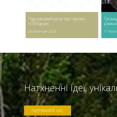
Підсумковий реліз про проект
Грома
«Об’єднані ...
рамках 
29 December 2023
17 Nove
Натхненні ідеї, уніка
ПІДТРИМАЙТЕ НАС