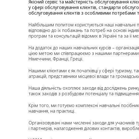
Якісний сервіс та майстерність обслуговування кліє
у сфері обслуговування клієнтів, стандарти обслуго
обслуговування клієнтів з особливими потребами та
Найбільшим попитом користуються наші навчальні пр
відповідно до їх побажань та потреб на основі індив
програм та консультацій відомих в Україні та за її ме
На додаток до наших навчальних курсів – організаці
цією метою ми співпрацюємо з нашими партнерами – ор
Німеччини, Франції, Греції.
Нашими клієнтами є як початківці у сфері туризму, так
атракцій, представники місцевої влади та громадськи
Наша діяльність охоплює заходи від досліджень ринку 
також заходів з розбудови потенціалу та підвищення к
Крім того, ми готуємо комплексні навчальні посібники
навчання, на практиці.
Організовувані нами численні заходи для учасників т
і партнерів, налагодження ділових контактів, вироб