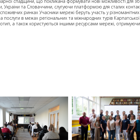
нарної спадщини, що покликана формувати нові можливості для збе
ни, України та Словаччини, слугуючи платформою для сталих конта
 споживчих ринках Учасники мережі беруть участь у різноманітни
та послуги в межах регіональних та міжнародних турів Карпатськ
логотип, а також користуються іншими ресурсами мережі, отримуючи