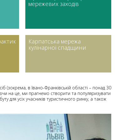
мережевих заходів
актик
Карпатська мережа
кулінарної спадщини
іб (зокрема, в Івано-Франківській області – понад 30
ажаючи на це, ми прагнемо створити та популяризувати
уту для усіх учасників туристичного ринку, а також