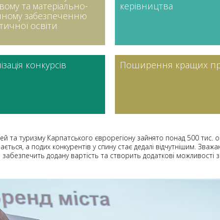
вому та матеріально-
керівництва
чному забезпеченню
тичної освіти
ізація конкурсів
Поширення кращих пр
ожей та туризму Карпатського єврорегіону зайнято понад 500 тис. ос
вається, а подих конкурентів у спину стає дедалі відчутнішим. Зв
це забезпечить додану вартість та створить додаткові можливості зб