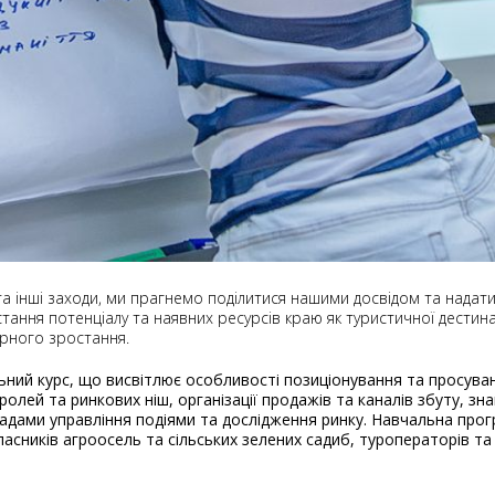
та інші заходи, ми прагнемо поділитися нашими досвідом та надат
тання потенціалу та наявних ресурсів краю як туристичної дестин
єрного зростання.
ний курс, що висвітлює особливості позиціонування та просуван
ролей та ринкових ніш, організації продажів та каналів збуту, з
адами управління подіями та дослідження ринку. Навчальна прог
ласників агроосель та сільських зелених садиб, туроператорів та 