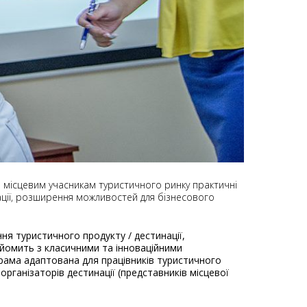
и місцевим учасникам туристичного ринку практичні
ації, розширення можливостей для бізнесового
ня туристичного продукту / дестинації,
найомить з класичними та інноваційними
рама адаптована для працівників туристичного
організаторів дестинації (представників місцевої