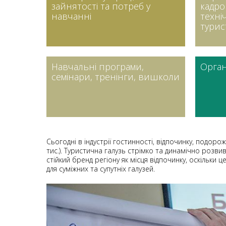
зайнятості та потреб у
кадро
навчанні
техні
турис
Навчальні програми,
Орган
семінари, тренінги, вишколи
Сьогодні в індустрії гостинності, відпочинку, подор
тис.). Туристична галузь стрімко та динамічно розви
стійкий бренд регіону як місця відпочинку, оскільки 
для суміжних та супутніх галузей.