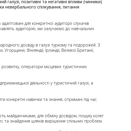
ій галузі, позитивні та негативні впливи (чинники)
ніки невербального спілкування, питання
даптовані для конкретної аудиторії слухачів
цікавлять аудиторію, ми залучаємо до навчальних
ародного досвіду в галузі туризму та подорожей. З
горщини, Фінляндії, Ірландії, Великої Британії,
вого розвитку, оператори місцевих туристичних
приємницької діяльності у туристичній галузі, а
ити конкретні навички та знання, отримані під час
ають майданчиками, для обміну досвідом, пошуку колег
ес та знайдення шляхів вирішення спільних проблем.