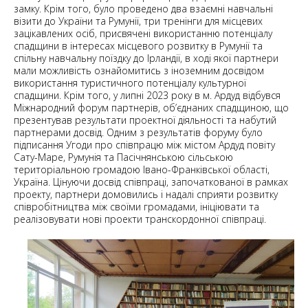
замку. Крім того, було проведено два взаємні навчальні
візити до України та Румунії, три тренінги для місцевих
зацікавлених осіб, присвячені використанню потенціалу
спадщини в інтересах місцевого розвитку в Румунії та
спільну навчальну поїздку до Ірландії, в ході якої партнери
мали можливість ознайомитись з іноземним досвідом
використання туристичного потенціалу культурної
спадщини. Крім того, у липні 2023 року в м. Ардуд відбувся
Міжнародний форум партнерів, об’єднаних спадщиною, що
презентував результати проектної діяльності та набутий
партнерами досвід. Одним з результатів форуму було
підписання Угоди про співпрацю між містом Ардуд повіту
Сату-Маре, Румунія та Пасічнянською сільською
територіальною громадою Івано-Франківської області,
Україна. Цінуючи досвід співпраці, започаткованої в рамках
проекту, партнери домовились і надалі сприяти розвитку
співробітництва між своїми громадами, ініціювати та
реалізовувати нові проекти транскордонної співпраці.