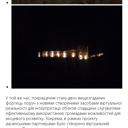
У той же час, покращення стану двох вищезгаданих
фортець поруч з новими створеними засобами віртуальної
реальності для інтерпретації об’єктів спадщини слугуватиме
ефективнішому використанню громадами можливостей для
місцевого розвитку. Зокрема, в рамках проекту
українськими партнерами було створено віртуальний