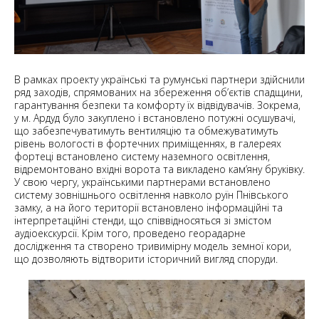
В рамках проекту українські та румунські партнери здійснили
ряд заходів, спрямованих на збереження об’єктів спадщини,
гарантування безпеки та комфорту їх відвідувачів. Зокрема,
у м. Ардуд було закуплено і встановлено потужні осушувачі,
що забезпечуватимуть вентиляцію та обмежуватимуть
рівень вологості в фортечних приміщеннях, в галереях
фортеці встановлено систему наземного освітлення,
відремонтовано вхідні ворота та викладено кам’яну бруківку.
У свою чергу, українськими партнерами встановлено
систему зовнішнього освітлення навколо руїн Пнівського
замку, а на його території встановлено інформаційні та
інтерпретаційні стенди, що співвідносяться зі змістом
аудіоекскурсії. Крім того, проведено георадарне
дослідження та створено тривимірну модель земної кори,
що дозволяють відтворити історичний вигляд споруди.