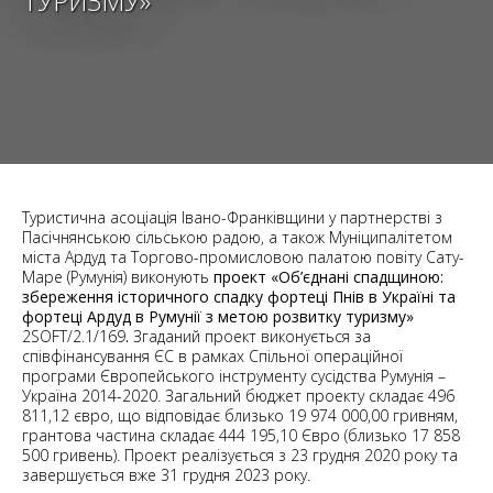
ТУРИЗМУ»
Туристична асоціація Івано-Франківщини у партнерстві з
Пасічнянською сільською радою, а також Муніципалітетом
міста Ардуд та Торгово-промисловою палатою повіту Сату-
Маре (Румунія) виконують
проект «Об’єднані спадщиною:
збереження історичного спадку фортеці Пнів в Україні та
фортеці Ардуд в Румунії з метою розвитку туризму»
2SOFT/2.1/169
.
Згаданий проект виконується за
співфінансування ЄС в рамках Спільної операційної
програми Європейського інструменту сусідства Румунія –
Україна 2014-2020. Загальний бюджет проекту складає 496
811,12 євро, що відповідає близько 19 974 000,00 гривням,
грантова частина складає 444 195,10 Євро (близько 17 858
500 гривень). Проект реалізується з 23 грудня 2020 року та
завершується вже 31 грудня 2023 року.