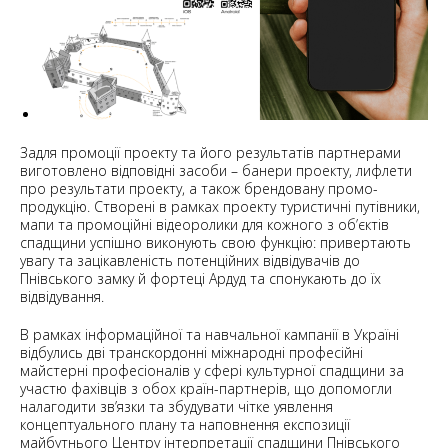
Задля промоції проекту та його результатів партнерами
виготовлено відповідні засоби – банери проекту, лифлети
про результати проекту, а також брендовану промо-
продукцію. Створені в рамках проекту туристичні путівники,
мапи та промоційні відеоролики для кожного з об’єктів
спадщини успішно виконують свою функцію: привертають
увагу та зацікавленість потенційних відвідувачів до
Пнівського замку й фортеці Ардуд та спонукають до їх
відвідування.
В рамках інформаційної та навчальної кампанії в Україні
відбулись дві транскордонні міжнародні професійні
майстерні професіоналів у сфері культурної спадщини за
участю фахівців з обох країн-партнерів, що допомогли
налагодити зв’язки та збудувати чітке уявлення
концептуального плану та наповнення експозиції
майбутнього Центру інтерпретації спадщини Пнівського