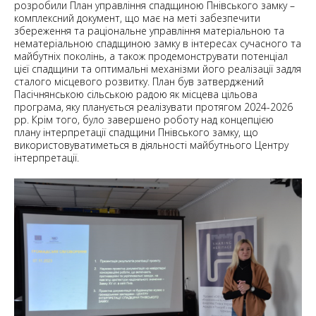
розробили План управління спадщиною Пнівського замку –
комплексний документ, що має на меті забезпечити
збереження та раціональне управління матеріальною та
нематеріальною спадщиною замку в інтересах сучасного та
майбутніх поколінь, а також продемонструвати потенціал
цієї спадщини та оптимальні механізми його реалізації задля
сталого місцевого розвитку. План був затверджений
Пасічнянською сільською радою як місцева цільова
програма, яку планується реалізувати протягом 2024-2026
рр. Крім того, було завершено роботу над концепцією
плану інтерпретації спадщини Пнівського замку, що
використовуватиметься в діяльності майбутнього Центру
інтерпретації.