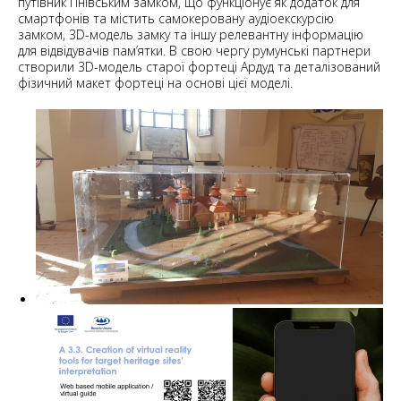
путівник Пнівським замком, що функціонує як додаток для
смартфонів та містить самокеровану аудіоекскурсію
замком, 3D-модель замку та іншу релевантну інформацію
для відвідувачів пам’ятки. В свою чергу румунські партнери
створили 3D-модель старої фортеці Ардуд та деталізований
фізичний макет фортеці на основі цієї моделі.