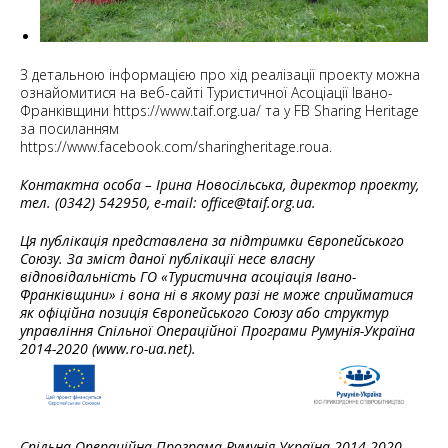
З детальною інформацією про хід реалізації проекту можна
ознайомитися на веб-сайті Туристичної Асоціації Івано-
Франківщини
https://www.taif.org.ua/
та у FB Sharing Heritage
за посиланням
https://www.facebook.com/sharingheritage.roua
.
Контактна особа – Ірина Новосільська, директор проекту,
тел. (0342) 542950, e-mail: office@taif.org.ua.
Ця публікація представлена за підтримки Європейського
Союзу. За зміст даної публікації несе власну
відповідальність ГО «Туристична асоціація Івано-
Франківщини» і вона ні в якому разі не може сприйматися
як офіційна позиція Європейського Союзу або структур
управління Спільної Операційної Програми Румунія-Україна
2014-2020 (www.ro-ua.net).
Спільна Операційна Програма Румунія-Україна 2014-2020