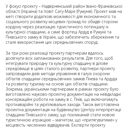
У фокусі проекту – Надвірнянський район Івано-Франківської
області (Україна) та повіт Сату-Маре (Румунія). Проект мав на
меті створити додаткові можливості для економічного та
соціального розвитку місцевих громад по обидві сторони
кордону через реалізацію туристичного потенціалу їх
культурної спадщини, а саме фортеці Ардуд в Румунії та
Пнівського замку в Україні, що забезпечить збереження та
стале використання цих середньовічних споруд.
За три роки реалізації проекту партнерам вдалось
досягнути всіх запланованих результатів. Для того, щоб
інтегрувати природну та культурну спадщину в ділове
середовище в цілях сталого розвитку, партнери проекту
запровадили дієві методи управління в галузі охорони
об’єктів спадщини середньовічних замків Пнева та Ардуда
та розвитку туризму на основі цих об’єктів спадщини.
Зокрема, українськими партнерами в рамках проекту було
виготовлено науково-проектну документацію на невідкладні
консерваційні роботи на замку в с. Пнів, що включатимуть
протиаварійні та укріплювальні заходи. Також виготовлена
проектна документація на будівництво Центру інтерпретації
спадщини Пнівського замку, що покликаний стати новою
туристичною атракцією – магнітом, що «притягуватиме» у
місцевість численних відвідувачів. Експерти проекту