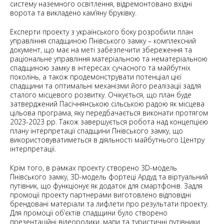
систему наземного освітлення, відремонтовано вхідні
ворота та викладено кам’яну бруківку.
Експерти проекту з українського боку розробили план
управління спадщиною Пнівського замку – комплексний
документ, що має на меті забезпечити збереження та
раціональне управління матеріальною та нематеріальною
спадщиною замку в інтересах сучасного та майбутніх
поколінь, а також продемонструвати потенціал цієї
спадщини та оптимальні механізми його реалізації задля
сталого місцевого розвитку. Очікується, що план буде
затверджений Пасічнянською сільською радою як місцева
цільова програма, яку передбачається виконати протягом
2023-2023 рр. Також завершується робота над концепцією
плану інтерпретації спадщини Пнівського замку, що
використовуватиметься в діяльності майбутнього Центру
інтерпретації.
Крім того, в рамках проекту створено 3D-модель
Пнівського замку, 3D-модель фортеці Ардуд та віртуальний
путівник, що функціонує як додаток для смартфонів. Задля
промоції проекту партнерами виготовлено відповідні
брендовані матеріали та лифлети про результати проекту.
Для промоції об’єктів спадщини було створено
презентаційні відеоролики, мапи та туристичні путівники.