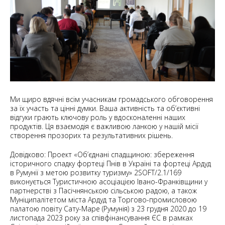
Ми щиро вдячні всім учасникам громадського обговорення
за їх участь та цінні думки. Ваша активність та об’єктивні
відгуки грають ключову роль у вдосконаленні наших
продуктів. Ця взаємодія є важливою ланкою у нашій місії
створення прозорих та результативних рішень.
Довідково: Проект «Об’єднані спадщиною: збереження
історичного спадку фортеці Пнів в Україні та фортеці Ардуд
в Румунії з метою розвитку туризму» 2SOFT/2.1/169
виконується Туристичною асоціацією Івано-Франківщини у
партнерстві з Пасічнянською сільською радою, а також
Муніципалітетом міста Ардуд та Торгово-промисловою
палатою повіту Сату-Маре (Румунія) з 23 грудня 2020 до 19
листопада 2023 року за співфінансування ЄС в рамках