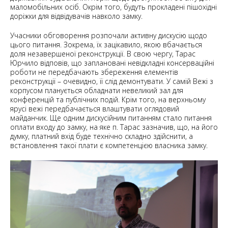
маломобільних осіб. Окрім того, будуть прокладені пішохідні
доріжки для відвідувачів навколо замку.
Учасники обговорення розпочали активну дискусію щодо
цього питання. Зокрема, їх зацікавило, якою вбачається
доля незавершеної реконструкції. В свою чергу, Тарас
Юрчило відповів, що заплановані невідкладні консерваційні
роботи не передбачають збереження елементів
реконструкції – очевидно, її слід демонтувати. У самій Вежі з
корпусом планується обладнати невеликий зал для
конференцій та публічних подій. Крім того, на верхньому
ярусі вежі передбачається влаштувати оглядовий
майданчик. Ще одним дискусійним питанням стало питання
оплати входу до замку, на яке п. Тарас зазначив, що, на його
думку, платний вхід буде технічно складно здійснити, а
встановлення такої плати є компетенцією власника замку.