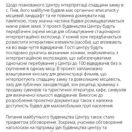
Щодо планованого Центру інтерпретації спадщини замку в
с. Пнів, його майбутня будівля має органічно вписатися у
місцевий ландшафт та не повинна домінувати над
пам’яткою, тому значна частина будівлі розміщуватиметься
нижче рівня землі. У проекті будівництва Центру будуть
передбачені окремі місця для облаштування стаціонарної
інтерпретаційної експозиції. У кожній зоні передбачається
розмістити інтерактивні елементи (засоби), що впливають
на всі види чуття відвідувачів. Гості центру будуть
послідовно рухатись вказаними зонами, знайомлячись з
інтерпретаційною експозицією, що забезпечуватиме
одночасне перебування у Центрі до 100 відвідувачів без їх
скупчення в одному місці. В проекті заплановано
влаштування кінозалу для демонстрації фільмів, що
інтерпретують спадщину замку та довколишню місцевість,
залу для публічних заходів/подій, зон рецепції, крамниці з
продажу сувенірів та туристичної літератури, кафе, санвузлів
для визначеної кількості відвідувачів. Вимогою до
розроблення проектної документації також є належна
доступність будівлі для маломобільних груп населення.
Питання майбутнього будівництва Центру також стало
предметом обговорення. Зокрема, учасники обговорення
наголосили на підтримці ідеї будівництва центру та