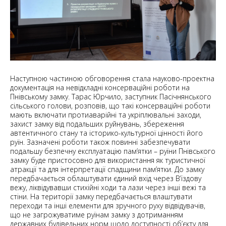
Наступною частиною обговорення стала науково-проектна
документація на невідкладні консерваційні роботи на
Пнівському замку. Тарас Юрчило, заступник Пасічнянського
сільського голови, розповів, що такі консерваційні роботи
мають включати протиаварійні та укріплювальні заходи,
захист замку від подальших руйнувань, збереження
автентичного стану та історико-культурної цінності його
руїн. Зазначені роботи також повинні забезпечувати
подальшу безпечну експлуатацію пам’ятки – руїни Пнівського
замку буде пристосовно для використання як туристичної
атракції та для інтерпретації спадщини пам’ятки. До замку
передбачається облаштувати єдиний вхід через В’їздову
вежу, ліквідувавши стихійні ходи та лази через інші вежі та
стіни. На території замку передбачається влаштувати
переходи та інші елементи для зручного руху відвідувачів,
що не загрожуватиме руїнам замку з дотриманням
державних будівельних норм щодо доступності об’єкту для