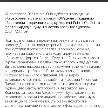
07 листопада 2023 р. в с. Пнів відбулось громадське
обговорення в рамках проекту
«Об’єднані спадщиною:
збереження історичного спадку фортеці Пнів в Україні та
фортеці Ардуд в Румунії з метою розвитку туризму»
2SOFT/2.1/169.
Подія розпочалась з презентації результатів реалізації
проекту. Директор проекту, Ірина Новосільська, розповіла
про суттєвий прогрес в реалізації проекту. Зокрема,
партнерами здійснено ряд заходів, спрямованих на
збереження фортеці Ардуд в Румунії та Пнівського замку в
Україні, гарантування безпеки та комфорту їх відвідувачів.
Виготовлено науково-проектну документацію на невідкладні
консерваційні роботи на Пнівському замку, встановлено
систему зовнішнього освітлення замку, наразі
встановлюються інтерпретаційні та інформаційні стенди.
Паралельно виготовляється експертна документація на
будівництво центру інтерпретації Пнівського замку.
Водночас для фортеці Ардуд в Румунії було закуплено та
встановлено потужні осушувачі, що забезпечуватимуть
вентиляцію та обмежуватимуть рівень вологості в
фортечних приміщеннях, в галереях фортеці встановлено