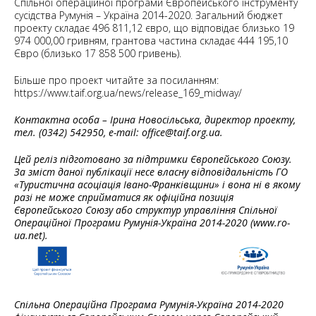
Спільної операційної програми Європейського інструменту
сусідства Румунія – Україна 2014-2020. Загальний бюджет
проекту складає 496 811,12 євро, що відповідає близько 19
974 000,00 гривням, грантова частина складає 444 195,10
Євро (близько 17 858 500 гривень).
Більше про проект читайте за посиланням:
https://www.taif.org.ua/news/release_169_midway/
Контактна особа – Ірина Новосільська, директор проекту,
тел. (0342) 542950, e-mail: office@taif.org.ua.
Цей реліз підготовано за підтримки Європейського Союзу.
За зміст даної публікації несе власну відповідальність ГО
«Туристична асоціація Івано-Франківщини» і вона ні в якому
разі не може сприйматися як офіційна позиція
Європейського Союзу або структур управління Спільної
Операційної Програми Румунія-Україна 2014-2020 (www.ro-
ua.net).
Спільна Операційна Програма Румунія-Україна 2014-2020