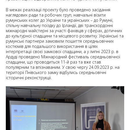
В межах реалізації проекту було проведено засідання
наглядових ради та робочих груп, навчальні візити
румунських колег до України та українських – до Румунії,
спільну навчальну поїздку до Ірландії, дві транскордонні
міжнародні майстерні за участі фахівців у сферах, дотичних
до культурної спадщини та місцевого розвитку. Українські та
румунські партнери замовили пошиття середньовічних
костюмів для подальшого використання в цілях
інтерпретації своєї замкової спадщини, а у липні 2023 р. в
Ардуді проведено Міжнародний фестиваль середньовічної
спадщини, що проводиться 11-й раз та вже став
популярним та впізнаваним. У свою чергу 24.09.2023 р. на
території Пнівського замку відбулись середньовічні
історичні реконструкції.