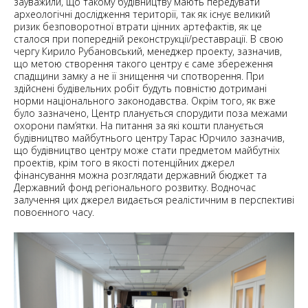
зауважили, що такому будівництву мають передувати
археологічні дослідження території, так як існує великий
ризик безповоротної втрати цінних артефактів, як це
сталося при попередній реконструкції/реставрації. В свою
чергу Кирило Рубановський, менеджер проекту, зазначив,
що метою створення такого центру є саме збереження
спадщини замку а не її знищення чи спотворення. При
здійснені будівельних робіт будуть повністю дотримані
норми національного законодавства. Окрім того, як вже
було зазначено, Центр планується спорудити поза межами
охорони пам’ятки. На питання за які кошти планується
будівництво майбутнього центру Тарас Юрчило зазначив,
що будівництво центру може стати предметом майбутніх
проектів, крім того в якості потенційних джерел
фінансування можна розглядати державний бюджет та
Державний фонд регіонального розвитку. Водночас
залучення цих джерел видається реалістичним в перспективі
повоєнного часу.