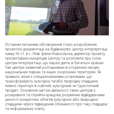
Останнім питанням обговорення стало розроблення
проектної документації на будівництво центру інтерпретації
замку XV ст. в с. Пнів. Ірина Новосільска, директор проекту,
презентувала концепцію Центру та розповіла про схожі
центри інтерпретації, що наразі діють в багатьох країнах.
Такі центри зазвичай розташовані в історичних місцях,
національних парках та інших охоронних територіях. Як
правило, вони є спеціалізованими установами, що
трансформують культурну та/або природну спадщини
певної території в освітній, культурний чи туристичний
продукт. Основною метою діяльності таких центрів є
розкривати та сприяти кращому розумінню відвідувачами
цінності конкретних об’єктів культурної або природної
спадщини через підвищення обізнаності про таку спадщину
та неформальну освіту.