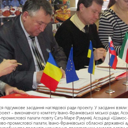
ся підсумкове засідання наглядової ради проекту. У засіданні взяли
оект – виконавчого комітету Івано-Франківської міської ради, Асоці
-промислової палати повіту Сату-Маре (Румунія), Асоціації «Шамос
ово-промислової палати, Івано-Франківської обласної державної адмі