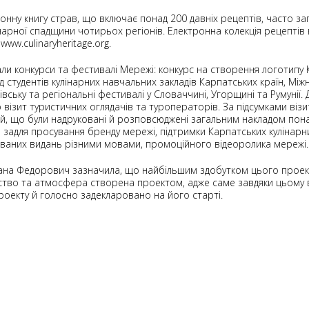
нну книгу страв, що включає понад 200 давніх рецептів, часто за
інарної спадщини чотирьох регіонів. Електронна колекція рецептів 
ww.culinaryheritage.org.
и конкурси та фестивалі Мережі: конкурс на створення логотипу К
д студентів кулінарних навчальних закладів Карпатських країн, М
вську та регіональні фестивалі у Словаччині, Угорщині та Румунії
о візит туристичних оглядачів та туроператорів. За підсумками віз
й, що були надруковані й розповсюджені загальним накладом понад
 задля просування бренду мережі, підтримки Карпатських кулінарни
ваних видань різними мовами, промоційного відеоролика мережі.
ксана Федорович зазначила, що найбільшим здобутком цього прое
рство та атмосфера створена проектом, адже саме завдяки цьому в
роекту й голосно задекларовано на його старті.