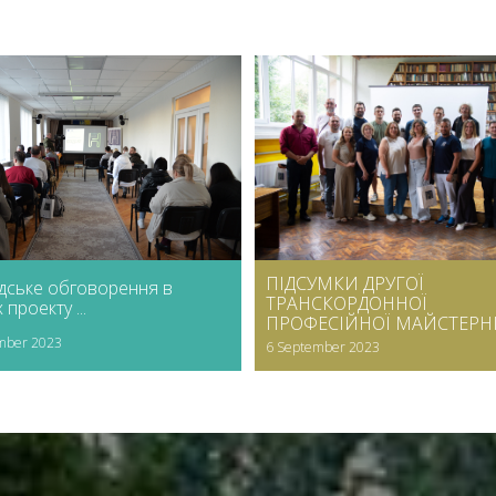
ПІДСУМКИ ДРУГОЇ
дське обговорення в
ТРАНСКОРДОННОЇ
проекту ...
ПРОФЕСІЙНОЇ МАЙСТЕРНІ .
mber 2023
6 September 2023