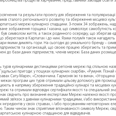
виробництва продуктів харчування, представники закладів освіти 
досягнення та результати проекту для збереження та популяризації 
инників сталого регіонального розвитку та збереження місцевої кул
рпатської мережі кулінарної спадщини. З-поміж 34 зображень, на
ване зображення горщика / казана, що символізує самобутність к
 був символом життя, а також родинного осередку, що зберігав єдн
, що збереглася в Карпатах і до нині. Язики полум’я також нагадують
ри якими димлять гори. На сьогодні до унікального бренду – симв
підприємств та організацій, що своєю працею зберігають та при
чені до бази даних підприємств, членів мережі. База даних розміщ
ь турів кулінарними дестинаціями регіонів мережі під спільною 
уцульські пригоди: у пошуках кулінарних скарбів», «Румунія. Пізна
стравах Сату-Маре», «Словаччина. Гармонія їжі та вина», «Угорщина 
 межах програм цих турів отримали цільову допомогу для промоці
цюють в напрямку збереження традиційної кулінарії та місцевих ку
ережі та отримали відповідні сертифікати якості та спеціальний зн
нак свідчить про визнання експертами Мережі належної якості проду
рямий зв’язок з давніми кулінарними традиціями, і/або використанн
інгредієнтів у своїх стравах, і /або просуванням неповторних елем
єю. Таким чином знак сприятиме впізнаваності символу Мережі, св
 Карпатською кулінарною спадщиною для відвідувачів.