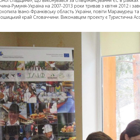
рної спадщини», що виконувався за співфінансування ЄС в рамка
на-Румунія-Україна на 2007-2013 роки тривав з квітня 2012 і заве
у охопила Івано-Франківську область України, повіти Марамуреш та
ошицький край Словаччини. Виконавцем проекту є Туристична Асо