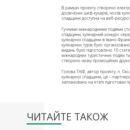
В рамках проекту створено електро
досвічених шеф-кухарів, носіїв кул
спадщини доступна на веб-ресурсі w
Гучними міжнародними подіями стал
спадщини, кулінарний конкурс сере
кулінарної спадщини в Івано-Франкі
кулінарних турів було організован
видань було підготовлено 10 стате
міжнародних туристичних подіях та
створено низку промоційних друко
Голова ТАІФ, автор проекту, п. О
кулінарної спадщини, це – партне
заплановано на етапі підготовки п
ЧИТАЙТЕ ТАКОЖ