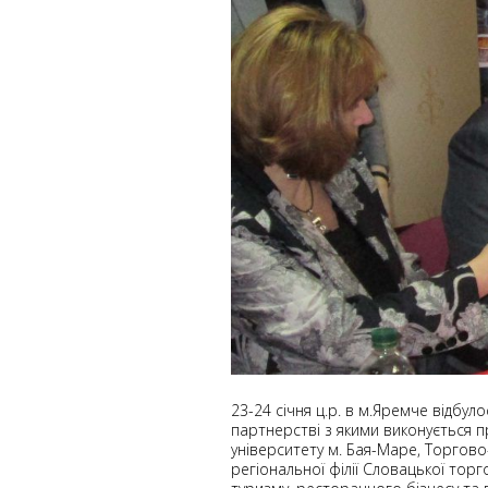
23-24 січня ц.р. в м.Яремче відбуло
партнерстві з якими виконується пр
університету м. Бая-Маре, Торгово
регіональної філії Словацької торг