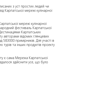
писаних з уст простих людей чи
від Карпатської мережі кулінарної
арпатської мережі кулінарної
іжнародний фестиваль Карпатської
. Дестинаціями Карпатських
иту авторами відомих глянцевих
 583000 примірників. Для участі в
х турів та інших продуктів проекту
кту є сама Мережа Карпатської
далося здійснити усе, що було