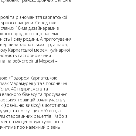
з цільових транскордонних регіонів
ролі та різноманіття карпатської
ьтурної спадщини. Серед цих
дісланих 10-ма дизайнерами з
ожної народності, що населяє
ість і силу родини. А приготування
 вершини карпатських гір, а пара,
олу Карпатської мережі кулінарної
множують гастрономічний
ена на веб-сторінці Мережі –
назвою «Подорож Карпатською
й смак Марамурешу та Споконвічні
їсть». 40 підприємств та
ї власного бізнесу та просування
харських традицій взяли участь у
ак (зовнішню вивіску) з логотипом
кції та послуг цих об’єктів, а
ям старовинних рецептів, і/або з
ентів місцевої культури, тісно
ідчитиме про належний рівень