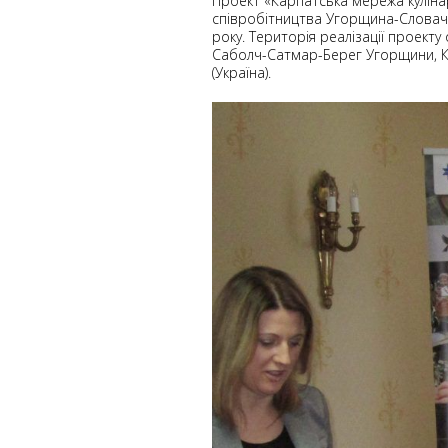
Проект «Карпатська мережа куліна
співробітництва Угорщина-Словаччи
року. Територія реалізації проект
Саболч-Сатмар-Берег Угорщини, К
(Україна).