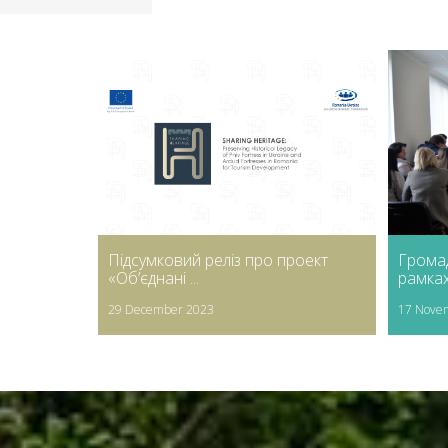
Підсумковий реліз про проект
Грома
«Об’єднані ...
рамках 
29 December 2023
17 Nove