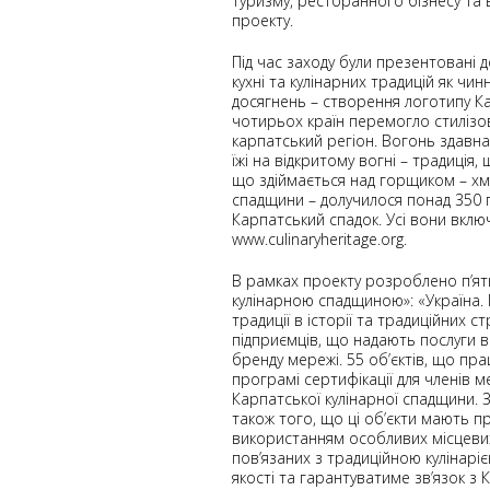
туризму, ресторанного бізнесу та 
проекту.
Під час заходу були презентовані 
кухні та кулінарних традицій як ч
досягнень – створення логотипу Ка
чотирьох країн перемогло стилізо
карпатський регіон. Вогонь здавна
їжі на відкритому вогні – традиція
що здіймається над горщиком – хма
спадщини – долучилося понад 350 
Карпатський спадок. Усі вони вклю
www.culinaryheritage.org.
В рамках проекту розроблено п’ят
кулінарною спадщиною»: «Україна. Г
традиції в історії та традиційних 
підприємців, що надають послуги в
бренду мережі. 55 об’єктів, що пра
програмі сертифікації для членів м
Карпатської кулінарної спадщини. З
також того, що ці об’єкти мають п
використанням особливих місцевих 
пов’язаних з традиційною кулінарі
якості та гарантуватиме зв’язок з