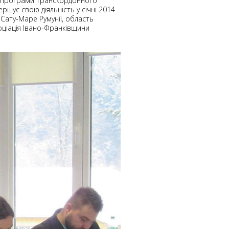
х Програми транскордонного
ршує свою діяльність у січні 2014
 Сату-Маре Румунії, область
ціація Івано-Франківщини