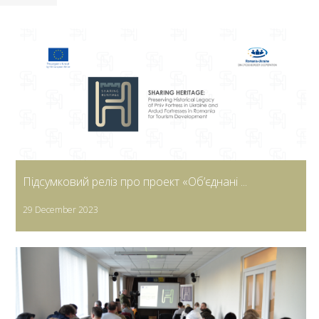
Підсумковий реліз про проект «Об’єднані ...
29 December 2023