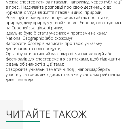
можна спостерігати за птахами, наприклад, через публікації
в пресі. Надсилайте розповіді про свою дестинацію до
журналів-оглядачів життя птахів чи дикої природи;
Розміщуйте банери на популярних сайтах про птахів,
природу, дику природу у твоїй частині Європи, орієнтуючись
на Європейські цільові ринки;
Ідеально було б стати учасником програми на каналі
National Geographic (або схожому);
Запросити блогерів написати про твою унікальну
дестинацію та нові продукти;
Організувати активний календар вітчизняних подій або
фестивалів для спостереження за птахами, щоб підвищити
рівень обізнаності з цієї теми;
Створюйте унікальні тематичні події, наприкладберіть
участь у світових днях диких птахів чи у світових рейтингах
дикої природи.
ЧИТАЙТЕ ТАКОЖ