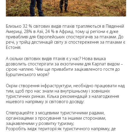
Близько 32 % світових видів птахів трапляються в Південній
Америці, 28% в Азії, 24 % в Африці, тому ці регіони є дуже
привабливі для Європейських спостерігачів за птахами. До
речі, у трійці дестинацій світу зі спостереження за птахами є
Естонія.
А скільки світових видів птахів є у нас? Нова вишка
дозволить спостерігати за екзотичним для Карпат видом –
сірою чаплею. Чим ще привабити зацікавленого гостя до
Бурштинського моря?
Окрім створення інфраструктури, необхідно працювати над
тим, щоб про нас знали на внутрішньому і зовнішніх
туристичних ринках. Кілька рекомендацій з налагодження
нішевого напрямку зі світового досвіду:
Співпрацюйте з місцевими туристичними радами,
організаціями з просування та іншими сторонами,
зацікавленими у розвитку туризму;
Розробіть імідж території як туристичного напрямку, де