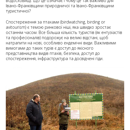
водосховищі. Що це означає і чому це так важливо для
Івано-Франківщини природничої та Івано-Франківщини
туристичної?
Спостереження за птахами (birdwatching, birding or
avitourism) є темою ринкової ніші, яка швидко зростає
останнім часом. Все більша кількість туристів (як ентузіастів
та професіоналів) подорожує на великі відстані, щоб
натрапити на нові, особливо ендемічні види. Важливими
вимогами до таких турів є доступ до якісного
представництва видів птахів, безпека, доступ до
спостереження, інфраструктура та досвідчені гіди.