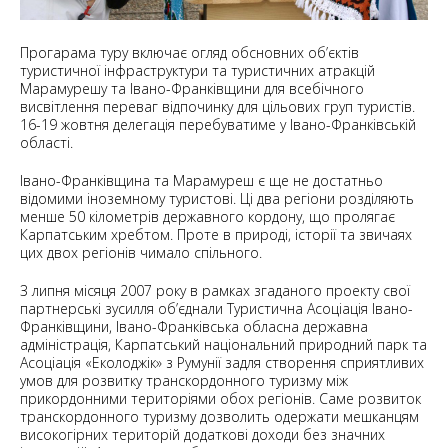
Прогарама туру включає огляд обсновних об’єктів
туристичної інфраструктури та туристичних атракцій
Марамурешу та Івано-Франківщини для всебічного
висвітлення переваг відпочинку для цільових груп туристів.
16-19 жовтня делегація перебуватиме у Івано-Франківській
області.
Івано-Франківщина та Марамуреш є ще не достатньо
відомими іноземному туристові. Ці два регіони розділяють
менше 50 кілометрів державного кордону, що пролягає
Карпатським хребтом. Проте в природі, історії та звичаях
цих двох регіонів чимало спільного.
З липня місяця 2007 року в рамках згаданого проекту свої
партнерські зусилля об’єднали Туристична Асоціація Івано-
Франківщини, Івано-Франківська обласна державна
адміністрація, Карпатський національний природний парк та
Асоціація «Еколоджік» з Румунії задля створення сприятливих
умов для розвитку транскордонного туризму між
прикордонними територіями обох регіонів. Саме розвиток
транскордонного туризму дозволить одержати мешканцям
високогірних територій додаткові доходи без значних