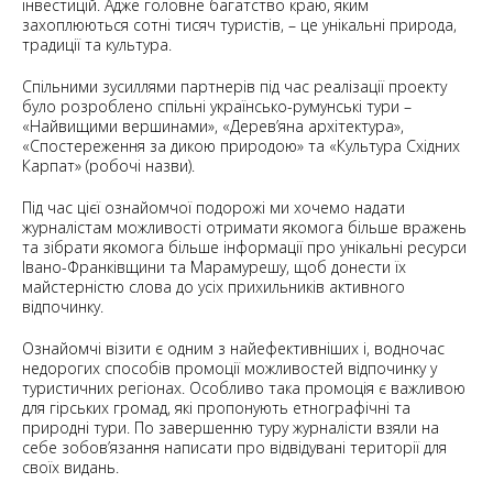
інвестицій. Адже головне багатство краю, яким
захоплюються сотні тисяч туристів, – це унікальні природа,
традиції та культура.
Спільними зусиллями партнерів під час реалізації проекту
було розроблено спільні українсько-румунські тури –
«Найвищими вершинами», «Дерев’яна архітектура»,
«Спостереження за дикою природою» та «Культура Східних
Карпат» (робочі назви).
Під час цієї ознайомчої подорожі ми хочемо надати
журналістам можливості отримати якомога більше вражень
та зібрати якомога більше інформації про унікальні ресурси
Івано-Франківщини та Марамурешу, щоб донести їх
майстерністю слова до усіх прихильників активного
відпочинку.
Ознайомчі візити є одним з найефективніших і, водночас
недорогих способів промоції можливостей відпочинку у
туристичних регіонах. Особливо така промоція є важливою
для гірських громад, які пропонують етнографічні та
природні тури. По завершенню туру журналісти взяли на
себе зобов’язання написати про відвідувані території для
своїх видань.