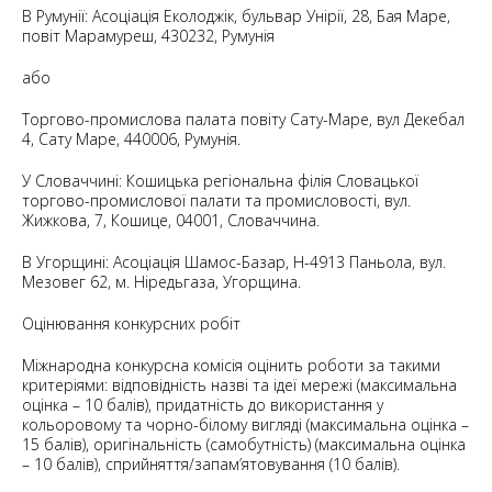
В Румунії: Асоціація Еколоджік, бульвар Унірії, 28, Бая Маре,
повіт Марамуреш, 430232, Румунія
або
Торгово-промислова палата повіту Сату-Маре, вул Декебал
4, Сату Маре, 440006, Румунія.
У Словаччині: Кошицька регіональна філія Словацької
торгово-промислової палати та промисловості, вул.
Жижкова, 7, Кошице, 04001, Словаччина.
В Угорщині: Асоціація Шамос-Базар, H-4913 Паньола, вул.
Мезовег 62, м. Ніредьгаза, Угорщина.
Оцінювання конкурсних робіт
Міжнародна конкурсна комісія оцінить роботи за такими
критеріями: відповідність назві та ідеї мережі (максимальна
оцінка – 10 балів), придатність до використання у
кольоровому та чорно-білому вигляді (максимальна оцінка –
15 балів), оригінальність (самобутність) (максимальна оцінка
– 10 балів), сприйняття/запам’ятовування (10 балів).