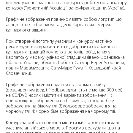
інтелектуальної власності на конкурсну роботу організатору
конкурсу (Туристичній Асоціації Івано-Франківщини, Україна).
Графічне зображення повинно являти собою логотип що
асоціюються з брендом та ідеєю Карпатської мережі
кулінарної спадщини.
При створенні логотипу учасникам конкурсу настійно
рекомендується врахувати та відобразити особливості
кулінарних традицій кожного з регіонів, об’єднаних у
Карпатську мережу кулінарної спадщини (Івано-Франківська
область України, область Соболч-Сатмар-Берег Угорщини,
повіти Марамуреш та Сату-Маре Румунії, Кошицький край
Словаччини).
Графічне зображення подається у форматі файлу
(розширенням jpeg, tif, pdf, роздільність не менше 300 dpi)
на CD/DVD носіях і містити 4 варіанти зображення: 1)
повноколірне зображення на білому тлі, 2) чорно-біле
зображення на білому тлі, 3) кольорове зображення на
чорному тлі, 4) чорно-біле зображення на чорному тлі.
Конкурсна робота повинна містити ім’я та контактні дані
учасника англійською мовою. Просимо врахувати, що на