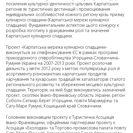
посилення культурної ідентичності цільових Карпатських
регіонів як туристичних дестинацій і промоціювання
індивідуальних особливостей кожного регіону крізь призму
кулінарної спадщини (Карпатської мережі кулінарної
спадщини). Фундаментальним аспектом цього конкурсу є
розробка логотипу з урахуванням ролі та значення
Карпатської кулінарної спадщини.
Проект «Карпатська мережа кулінарної спадщини»
виконується за співфінансування ЄС в рамках програми
прикордонного співробітництва Угорщина-Словаччина–
Румунія-Україна на 2007-2013 роки. Проект розпочав
діяльність у квітні 2012 року з метою популяризації ролі й
асортименту різноманітних карпатських продуктів
харчування та кухарських традицій як каталізаторів сталого
регіонального розвитку та збереження місцевої культурної
спадщини. Територія, на якій буде виконуватись зазначений
проект, охоплює Івано-Франківську область України, регіон
Соболч-Сатмар-Берег Угорщини, повіти Марамуреш та
Сату-Маре Румунії, Кошицький край Словаччини.
Головним виконавцем проекту є Туристична Асоціація
Івано-Франківщини, офіційними партнерами проекту є
Асоціація «Еколоджік» та Торгово-промислова палата повіту