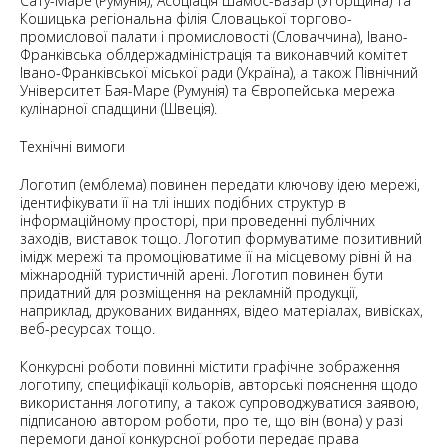
Сату-Маре (Румунія), Асоціація Шамос-Базар (Угорщина) та
Кошицька регіональна філія Словацької торгово-
промислової палати і промисловості (Словаччина), Івано-
Франківська облдержадміністрація та виконавчий комітет
Івано-Франківської міської ради (Україна), а також Північний
Університет Бая-Маре (Румунія) та Європейська мережа
кулінарної спадщини (Швеція).
Технічні вимоги
Логотип (емблема) повинен передати ключову ідею мережі,
ідентифікувати її на тлі інших подібних структур в
інформаційному просторі, при проведенні публічних
заходів, виставок тощо. Логотип формуватиме позитивний
імідж мережі та промоціюватиме її на місцевому рівні й на
міжнародній туристичній арені. Логотип повинен бути
придатний для розміщення на рекламній продукції,
наприклад, друкованих виданнях, відео матеріалах, вивісках,
веб-ресурсах тощо.
Конкурсні роботи повинні містити графічне зображення
логотипу, специфікації кольорів, авторські пояснення щодо
використання логотипу, а також супроводжуватися заявою,
підписаною автором роботи, про те, що він (вона) у разі
перемоги даної конкурсної роботи передає права