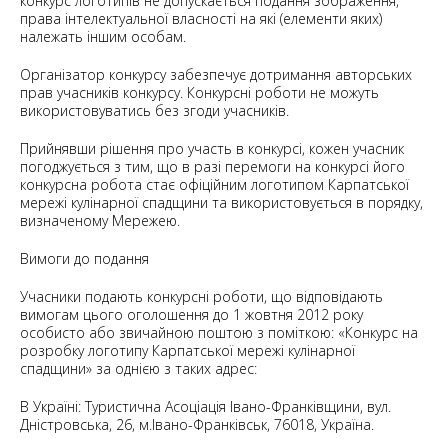
конкурс логотипів не допускається подання зображення,
права інтелектуальної власності на які (елементи яких)
належать іншим особам.
Організатор конкурсу забезпечує дотримання авторських
прав учасників конкурсу. Конкурсні роботи не можуть
використовуватись без згоди учасників.
Прийнявши рішення про участь в конкурсі, кожен учасник
погоджується з тим, що в разі перемоги на конкурсі його
конкурсна робота стає офіційним логотипом Карпатської
мережі кулінарної спадщини та використовується в порядку,
визначеному Мережею.
Вимоги до подання
Учасники подають конкурсні роботи, що відповідають
вимогам цього оголошення до 1 жовтня 2012 року
особисто або звичайною поштою з поміткою: «Конкурс на
розробку логотипу Карпатської мережі кулінарної
спадщини» за однією з таких адрес:
В Україні: Туристична Асоціація Івано-Франківщини, вул.
Дністровська, 26, м.Івано-Франківськ, 76018, Україна.