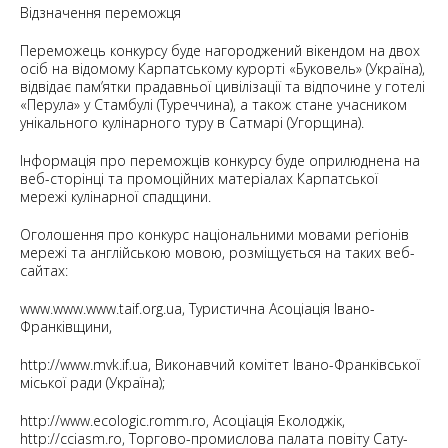
Відзначення переможця
Переможець конкурсу буде нагороджений вікендом на двох
осіб на відомому Карпатському курорті «Буковель» (Україна),
відвідає пам’ятки прадавньої цивілізації та відпочине у готелі
«Перула» у Стамбулі (Туреччина), а також стане учасником
унікального кулінарного туру в Сатмарі (Угорщина).
Інформація про переможців конкурсу буде оприлюднена на
веб-сторінці та промоційних матеріалах Карпатської
мережі кулінарної спадщини.
Оголошення про конкурс національними мовами регіонів
мережі та англійською мовою, розміщується на таких веб-
сайтах:
www.www.www.taif.org.ua, Туристична Асоціація Івано-
Франківщини,
http://www.mvk.if.ua, Виконавчий комітет Івано-Франківської
міської ради (Україна);
http://www.ecologic.romm.ro, Асоціація Еколоджік,
http://cciasm.ro, Торгово-промислова палата повіту Сату-