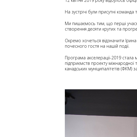
12 квітня 2019 року відбулось офіц
На зустрічі були присутні команда
Ми пишаємось тим, що перші учасни
створення деся
ти крутих та прогре
Окремо хочеться відзначити
Ірина
почесного гостя на нашій події.
Програма акселерації-2019 стала 
підприємств проекту міжнародної 
канадських муніципалітетів (ФКМ) з