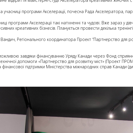
ійне відкриття майстерні-студії Акселератора креативних жіночих с
 та учасниці програми Акселерації, почесна Рада Акселератора, пар
ці програми Акселерації такі натхненні та чудові. Вже зараз у ді
сивних креативних бізнесів. Планується провести декілька тренінг
 Вандич
, Регіонального координатора
Проект “Партнерство для роз
можливою завдяки фінансуванню Уряду Канади через Фонд сприяння
технічної допомоги «Партнерство для розвитку міст» (Проект ПРОМ
а фінансової підтримки Міністерства міжнародних справ Канади (див