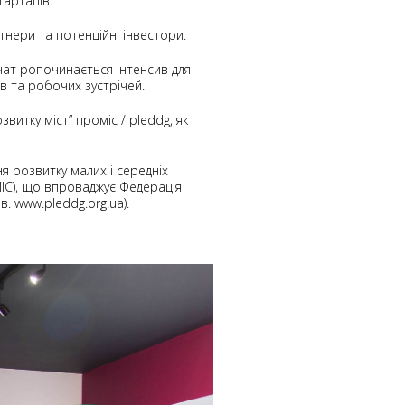
тартапів.
тнери та потенційні інвестори.
вчат ропочинається інтенсив для
ів та робочих зустрічей.
витку міст” проміс / pleddg
, як
 розвитку малих і середніх
ІС), що впроваджує Федерація
. www.pleddg.org.ua).