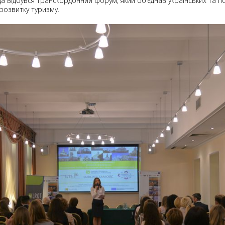
ща відбувся транскордонний форум, який об’єднав українських та п
 розвитку туризму.