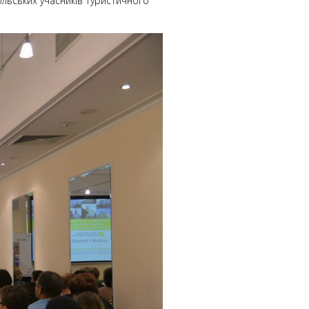
ольських учасників туристичного