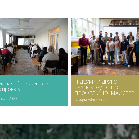
ПІДСУМКИ ДРУГОЇ
дське обговорення в
ТРАНСКОРДОННОЇ
проекту ...
ПРОФЕСІЙНОЇ МАЙСТЕРНІ .
mber 2023
6 September 2023