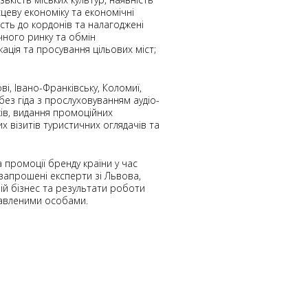
сцеву економіку та економічні
сть до кордонів та налагоджені
чного ринку та обмін
ація та просування цільових міст;
і, Івано-Франківську, Коломиї,
без гіда з прослуховуванням аудіо-
ів, видання промоційних
х візитів туристичних оглядачів та
 промоції бренду країни у час
 запрошені експерти зі Львова,
ій бізнес та результати роботи
кавленими особами.