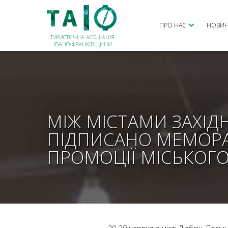
ПРО НАС
НОВИ
ТУРИСТИЧНА АСОЦІАЦІЯ
ІВАНО-ФРАНКІВЩИНИ
МІЖ МІСТАМИ ЗАХІДН
ПІДПИСАНО МЕМОРА
ПРОМОЦІЇ МІСЬКОГ