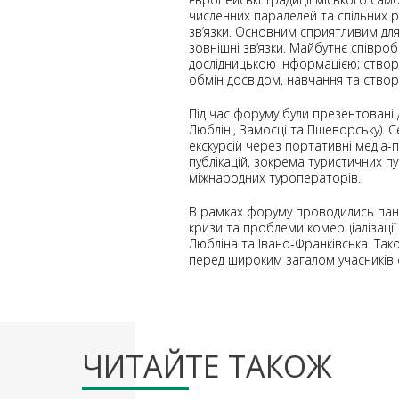
численних паралелей та спільних ри
зв’язки. Основним сприятливим для
зовнішні зв’язки. Майбутнє співро
дослідницькою інформацією; створе
обмін досвідом, навчання та створе
Під час форуму були презентовані д
Любліні, Замосці та Пшеворську). 
екскурсій через портативні медіа
публікацій, зокрема туристичних пу
міжнародних туроператорів.
В рамках форуму проводились панел
кризи та проблеми комерціалізації 
Любліна та Івано-Франківська. Так
перед широким загалом учасників 
ЧИТАЙТЕ ТАКОЖ