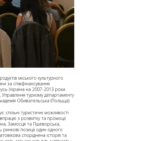
одуктів міського культурного
ни за співфінансування
сь-Україна на 2007-2013 роки.
, Управління туризму департаменту
 Академія Обивательська (Польща).
: спільні туристичні можливості
івпрацю з розвитку та промоції
іна, Замосця та Пшеворська,
ь ринкові позиції один одного
атовікова споріднена історія та
кість міських культур, наявність