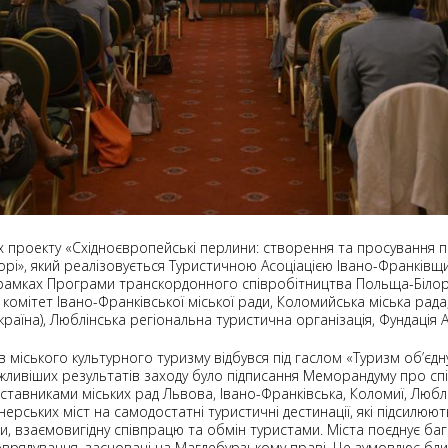
 проекту «Східноєвропейські перлини: створення та просування пр
рі», який реалізовується Туристичною Асоціацією Івано-Франківщи
рамках Програми транскордонного співробітництва Польща-Білору
омітет Івано-Франківської міської ради, Коломийська міська рада
Україна), Люблінська регіональна туристична організація, Фундація
іського культурного туризму відбувся під гаслом «Туризм об’єднує
жливіших результатів заходу було підписання Меморандуму про сп
ставниками міських рад Львова, Івано-Франківська, Коломиї, Любл
рських міст на самодостатні туристичні дестинації, які підсилюют
ти, взаємовигідну співпрацю та обмін туристами. Міста поєднує баг
оврядування, засновані на Магдебурзькому праві. Це зумовлює близь