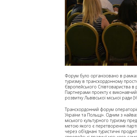
Форум було організовано в рамках
туризму в транскордонному просто
Європейського Співтовариства в 
Партнерами проекту є виконавчий к
розвитку Львівської міської ради (
Транскордонний форум операторів м
України та Польщі». Одним з найва
міського культурного туризму пред
метою якого є перетворення партне
через об’єднані туристичні продук
європейські традиції міського сам