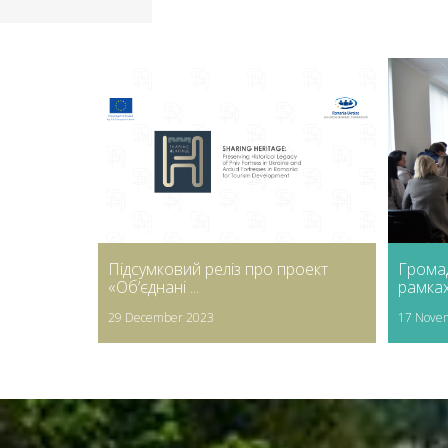
Підсумковий реліз про проект
Грома
«Об’єднані ...
рамках 
29 December 2023
17 Nove