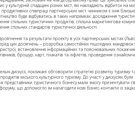
с у культурній спадщині різних міст, які накладають відбиток на мі
 продуктивної співпраці партнерських міст чинником є їхня близькі
бітництво буде відбуватись в таких напрямках: дослідження туристи
ння спільних туристичних продуктів; спільна маркетингова комунік
ння спільних стандартів туристичної діяльності.
осягнення та результати проекту в усіх партнерських містах (Львов
Серед цих досягнень – розробка самостійних пішохідних мандрівок 
-пристрої, встановлення інформаційних та пояснювальних покажчик
тівників, брошур, карт, плакатів та ліфлетів, проведення ознайомчи
ьні дискусії, покликані обговорити стратегію розвитку туризму та
продуктів міського культурного туризму. До участі у дискусіях були
ож представники туристичного бізнесу мали змогу презентувати св
форуму, що допомогло їм налагодити нові бізнес-контакти із заці