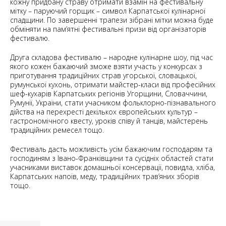
кожну придбану страву отримати взамін на фестивальну
мітку – паруючий горщик – символ Карпатської кулінарної
спадщини. По завершенні трапези зібрані мітки можна буде
обміняти на пам’ятні фестивальні призи від організаторів
фестивалю.
Друга складова фестивалю – народне кулінарне шоу, під час
якого кожен бажаючий зможе взяти участь у конкурсах з
приготування традиційних страв угорської, словацької,
румунської кухонь, отримати майстер-класи від професійних
шеф-кухарів Карпатських регіонів Угорщини, Словаччини,
Румунії, України, стати учасником фольклорно-пізнавального
дійства на перехресті декількох європейських культур –
гастрономічного квесту, уроків співу й танців, майстерень
традиційних ремесел тощо.
Фестиваль дасть можливість усім бажаючим господарям та
господиням з Івано-Франківщини та сусідніх областей стати
учасниками виставок домашньої консервації, повидла, хліба,
Карпатських напоїв, меду, традиційних трав’яних зборів
тощо.