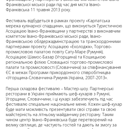
Франківської міської ради під час дня міста Івано-
Франківська 11 травня 2013 року.
Фестиваль відбудеться в рамках проекту «Карпатська
мережа кулінарної спадщини», що виконується Туристичною
Асоціацією Івано-Франківщини у партнерстві з виконавчим
комітетом Івано-Франківської міської ради, Івано-
Франківською облдержадміністрацією та транскордонними
партнерами проекту: Асоціацією «Еколоджік», Торгово-
промисловою палатою повіту Сату-Маре (Румунія),
Асоціацією Шамос-Базар (Угорщина) та Кошицькою
регіональною філією Словацької торгово-промислової
палати та промисловості (Словаччина) за співфінансування
ЄС в межах Програми прикордонного співробітницва
«Угорщина-Словаччина-Румунія-Україна, 2007-2013».
Перша складова фестивалю – Мастер-шоу. Партнерські
ресторани в Україні приймають шеф-кухарів з Румунії,
Угорщини, Словаччини, і ці кухарі забезпечують під час
фестивалю спеціальне національне меню. Кожен шеф-кухар
буде мати можливість презентувати свої страви та свою
майстерність на літньому майданчику ресторану. Таким
чином центр Івано-Франківська буде перетворений на
велику світлицю, де частують гостей та дають їм змогу за