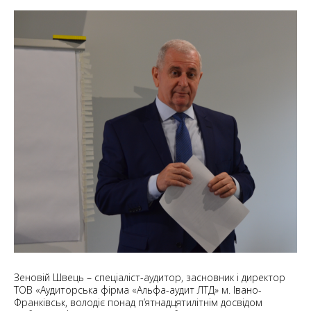
Зеновій Швець – спеціаліст-аудитор, засновник і директор
ТОВ «Аудиторська фірма «Альфа-аудит ЛТД» м. Івано-
Франківськ, володіє понад п’ятнадцятилітнім досвідом