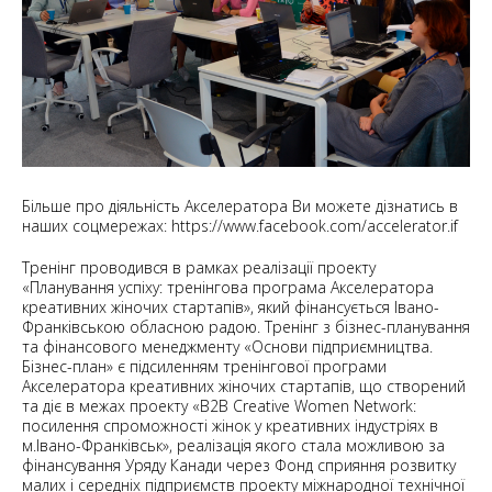
Більше про діяльність Акселератора Ви можете дізнатись в
наших соцмережах:
https://www.facebook.com/accelerator.if
Тренінг проводився в рамках реалізації проекту
«Планування успіху: тренінгова програма Акселератора
креативних жіночих стартапів», який фінансується Івано-
Франківською обласною радою. Тренінг з бізнес-планування
та фінансового менеджменту «Основи підприємництва.
Бізнес-план» є підсиленням тренінгової програми
Акселератора креативних жіночих стартапів, що створений
та діє в межах проекту «B2B Creative Women Network:
посилення спроможності жінок у креативних індустріях в
м.Івано-Франківськ», реалізація якого стала можливою за
фінансування Уряду Канади через Фонд сприяння розвитку
малих і середніх підприємств проекту міжнародної технічної