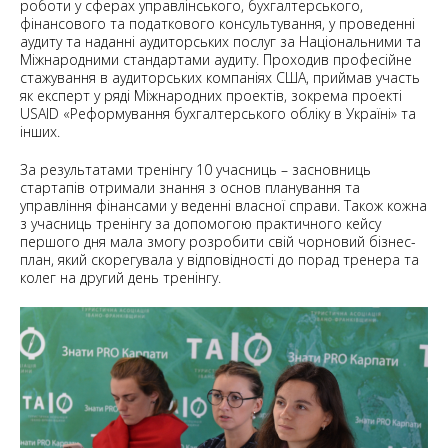
роботи у сферах управлінського, бухгалтерського,
фінансового та податкового консультування, у проведенні
аудиту та наданні аудиторських послуг за Національними та
Міжнародними стандартами аудиту. Проходив професійне
стажування в аудиторських компаніях США, приймав участь
як експерт у ряді Міжнародних проектів, зокрема проектi
USAID «Реформування бухгалтерського обліку в Україні» та
інших.
За результатами тренінгу 10 учасниць – засновниць
стартапів отримали знання з основ планування та
управління фінансами у веденні власної справи. Також кожна
з учасниць тренінгу за допомогою практичного кейсу
першого дня мала змогу розробити свій чорновий бізнес-
план, який скорегувала у відповідності до порад тренера та
колег на другий день тренінгу.