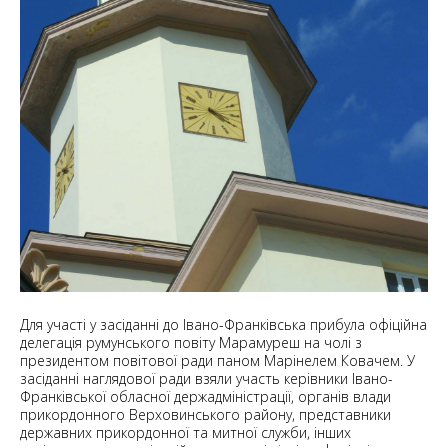
Для участі у засіданні до Івано-Франківська прибула офіційна
делегація румунського повіту Марамуреш на чолі з
президентом повітової ради паном Марінелем Ковачем. У
засіданні наглядової ради взяли участь керівники Івано-
Франківської обласної держадміністрації, органів влади
прикордонного Верховинського району, представники
державних прикордонної та митної служби, інших