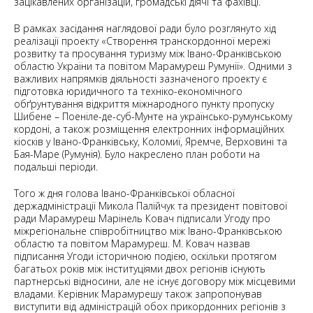
зацікавлених організацій, громадські діячі та фахівці.
В рамках засідання наглядової ради було розглянуто хід
реалізації проекту «Створення транскордонної мережі
розвитку та просування туризму між Івано-Франківською
областю України та повітом Марамуреш Румунії». Одними з
важливих напрямків діяльності зазначеного проекту є
підготовка юридичного та техніко-економічного
обґрунтування відкриття міжнародного пункту пропуску
Шибене – Поеніле-де-суб-Мунте на українсько-румунському
кордоні, а також розміщення електронних інформаційних
кіосків у Івано-Франківську, Коломиї, Яремче, Верховині та
Бая-Маре (Румунія). Було накреслено план роботи на
подальші періоди.
Того ж дня голова Івано-Франківської обласної
держадміністрації Микола Палійчук та президент повітової
ради Марамуреш Марінель Ковач підписали Угоду про
міжрегіональне співробітництво між Івано-Франківською
областю та повітом Марамуреш. М. Ковач назвав
підписання Угоди історичною подією, оскільки протягом
багатьох років між інституціями двох регіонів існують
партнерські відносини, але не існує договору між місцевими
владами. Керівник Марамурешу також запропонував
виступити від адміністрацій обох прикордонних регіонів з