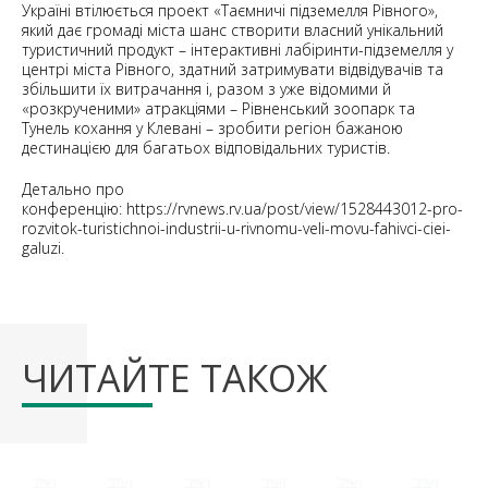
Україні втілюється проект «Таємничі підземелля Рівного»,
який дає громаді міста шанс створити власний унікальний
туристичний продукт – інтерактивні лабіринти-підземелля у
центрі міста Рівного, здатний затримувати відвідувачів та
збільшити їх витрачання і, разом з уже відомими й
«розкрученими» атракціями – Рівненський зоопарк та
Тунель кохання у Клевані – зробити регіон бажаною
дестинацією для багатьох відповідальних туристів.
Детально про
конференцію: https://rvnews.rv.ua/post/view/1528443012-pro-
rozvitok-turistichnoi-industrii-u-rivnomu-veli-movu-fahivci-ciei-
galuzi.
ЧИТАЙТЕ ТАКОЖ