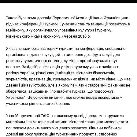
Такою була тема доповіді Туристичної Асоціації Івано-Франківщини
під час конференції «Туризм. Сучасний стан та тенденції розвитку» в
м.Рівному, яку організувало управління культури і туризму
Рівненського міськвиконкому
7 червня 2018 р.
Як зазначали організатори – туристична конференція, спеціально
організована для пошуку ідей та вивчення досвіду в галузі для
розвитку туристичного потенціалу міста, організовувалась тут
вперше. Захід зібрав фахівців у сфері туризму усього західного
регіону України, різної спеціалізації та місцевих бізнесменів,
журналістів, краєзнавців, громадських діячів. Як місту Рівне, що має
давню і цікаву історію, але в якому пам’ятки старовини фактично не
збереглися, зацікавити і привабити туриста, що подорожує
Україною? Це основне питання, яке стояло перед експертами –
учасниками рівненського зібрання.
У своїй презентації ТАІФ на власному досвіді продемонстрував як
матеріальні та матеріальні активи місцевої спадщини можуть стати
поштовхом до активного місцевого розвитку. Рівняни побачили
доволі широку пропозицію туристичних продуктів, створених