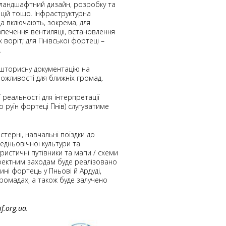
, ландшафтний дизайн, розробку та
цій тощо. Інфраструктурна
да включають, зокрема, для
зпечення вентиляції, встановлення
воріт; для Пнівської фортеці –
.
ошторисну документацію на
можливості для ближніх громад.
реальності для інтерпретації
о руїн фортеці Пнів) слугуватиме
терні, навчальні поїздки до
редньовічної культури та
истичні путівники та мапи / схеми
роектним заходам буде реалізовано
ні фортець у Пньові й Ардуді,
ромадах, а також буде залучено
f.org.ua.