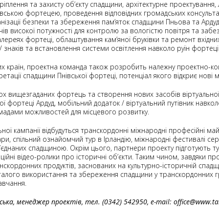
кріплення та захисту об’єкту спадщини, архітектурне проектування
івською фортецею, проведення відповідних громадських консульта
ганізації безпеки та збереження пам’яток спадщини Пньова та Арду
чів високої потужності для контролю за вологістю повітря та забе
лереях фортеці, облаштування кам’яної бруківки та ремонт вхідних 
знаків та встановлення системи освітлення навколо руїн фортеці
х країн, проектна команда також розробить належну проектно-к
етації спадщини Пнівської фортеці, потенціал якого відкриє нові 
ох вищезгаданих фортець та створення нових засобів віртуальної 
ї фортеці Ардуд, мобільний додаток / віртуальний путівник навкол
адами можливостей для місцевого розвитку.
ної кампанії відбудуться транскордонні міжнародні професійні майс
нари, спільний ознайомчий тур в Ірландію, міжнародні фестивалі се
єднаних спадщиною. Окрім цього, партнери проекту підготують тур
ійні відео-ролики про історичні об’єкти. Таким чином, завдяки п
нскордонних продуктів, заснованих на культурно-історичній спадщи
талого використання та збереження спадщини у транскордонних г
авчання.
ка, менеджер проектів, тел. (0342) 542950, e-mail: office@www.tai