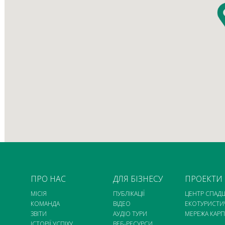
ПРО НАС
ДЛЯ БІЗНЕСУ
ПРОЕКТИ
МІСІЯ
ПУБЛІКАЦІЇ
ЦЕНТР СПАД
КОМАНДА
ВІДЕО
ЕКОТУРИСТИ
ЗВІТИ
АУДІО ТУРИ
МЕРЕЖА КАРП
ІСТОРІЇ УСПІХУ
ВЕБ-РЕСУРСИ