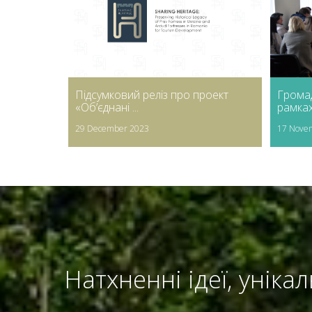
Підсумковий реліз про проект
Грома
«Об’єднані ...
рамках 
29 December 2023
17 Nove
Натхненні ідеї, уніка