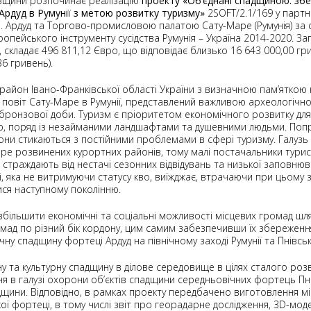
івщини розпочинає реалізацію
проекту «Об’єднані спадщиною: зб
 Ардуд в Румунії з метою розвитку туризму»
2SOFT/2.1/169 у партн
м. Ардуд та Торгово-промисловою палатою Сату-Маре (Румунія) за 
опейського інструменту сусідства Румунія – Україна 2014-2020. З
 складає 496 811,12 Євро, що відповідає близько 16 643 000,00 гр
6 гривень).
 район Івано-Франківської області України з визначною пам’яткою
а повіт Сату-Маре в Румунії, представлений важливою археологічн
бронзової доби. Туризм є пріоритетом економічного розвитку для 
 поряд із незайманими ландшафтами та душевними людьми. Попри
айони стикаються з постійними проблемами в сфері туризму. Галуз
ре розвинених курортних районів, тому малі постачальники тури
й страждають від нестачі сезонних відвідувань та низької заповню
, яка не витримуючи статусу кво, виїжджає, втрачаючи при цьому з
ся наступному поколінню.
і збільшити економічні та соціальні можливості місцевих громад 
мад по різний бік кордону, цим самим забезпечивши їх збереженн
ну спадщину фортеці Ардуд на північному заході Румунії та Пнівськ
у та культурну спадщину в ділове середовище в цілях сталого роз
ня в галузі охорони об’єктів спадщини середньовічних фортець Пн
адщини. Відповідно, в рамках проекту передбачено виготовлення міс
кої фортеці, в тому числі звіт про георадарне дослідження, 3D-мо