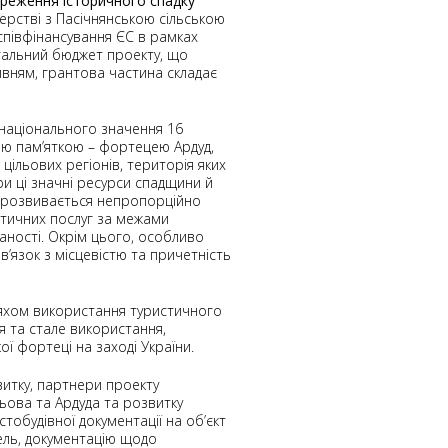
ереження історичного спадку
ерстві з Пасічнянською сільською
співфінансування ЄС в рамках
агальний бюджет проекту, що
ивням, грантова частина складає
 національного значення 16
ою пам’яткою – фортецею Ардуд,
цільових регіонів, територія яких
 ці значні ресурси спадщини й
ь розвивається непропорційно
стичних послуг за межами
ваності. Окрім цього, особливо
в’язок з місцевістю та причетність
шляхом використання туристичного
я та стале використання,
ої фортеці на заході України.
витку, партнери проекту
ьова та Ардуда та розвитку
тобудівної документації на об’єкт
дель, документацію щодо