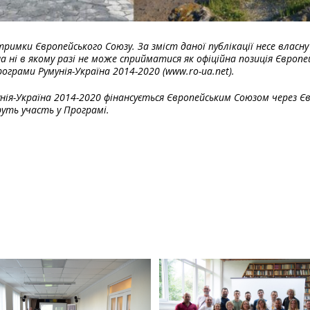
тримки Європейського Союзу. За зміст даної публікації несе власн
на ні в якому разі не може сприйматися як офіційна позиція Європ
ограми Румунія-Україна 2014-2020 (www.ro-ua.net).
нія-Україна 2014-2020 фінансується Європейським Союзом через Є
еруть участь у Програмі.