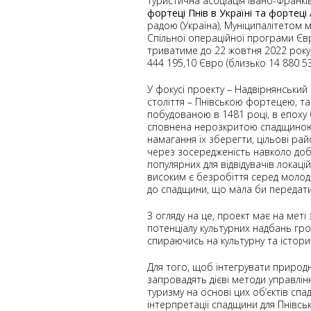
Туристична асоціація Івано-Франк
фортеці Пнів в Україні та фортеці
радою (Україна), Муніципалітетом 
Спільної операційної програми Євр
триватиме до 22 жовтня 2022 року,
444 195,10 Євро (близько 14 880 53
У фокусі проекту – Надвірнянський
століття – Пнівською фортецею, т
побудованою в 1481 році, в епоху 
сповнена нерозкритою спадщиною,
намагання їх зберегти, цільові р
через зосередженість навколо доб
популярних для відвідувачів локаці
високим є безробіття серед молоді
до спадщини, що мала би передати
З огляду на це, проект має на мет
потенціалу культурних надбань гро
спираючись на культурну та історич
Для того, щоб інтегрувати природн
запровадять дієві методи управлін
туризму на основі цих об’єктів сп
інтерпретації спадщини для Пнівсь