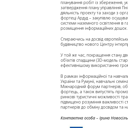
планування робіт із збереження, у
затвердження плану управління Пн
діяльність проекту та заходи з ор
фортеці Ардуд – закупівлю осушува
системи наземного освітлення в га
розміщення інформаційних дошок / 
Спираючись на досвід європейськи
будівництво нового Центру інтерпр
У той же час, покращення стану дв
об’єктів спадщини (3D-модель старо
ефективнішому використанню гром
В рамках інформаційної та навчаль
України та Румунії, навчальні семі
Міжнародний форум партнерів, об’
фортець, а також випустять промоц
ринкові туристичні можливості тра
підвищено розуміння важливості с
партнерів до обміну досвідом та н
Контактна особа – Ірина Новосільсь